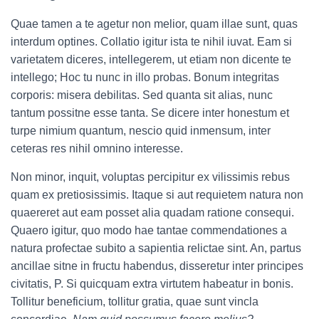
Quae tamen a te agetur non melior, quam illae sunt, quas
interdum optines. Collatio igitur ista te nihil iuvat. Eam si
varietatem diceres, intellegerem, ut etiam non dicente te
intellego; Hoc tu nunc in illo probas. Bonum integritas
corporis: misera debilitas. Sed quanta sit alias, nunc
tantum possitne esse tanta. Se dicere inter honestum et
turpe nimium quantum, nescio quid inmensum, inter
ceteras res nihil omnino interesse.
Non minor, inquit, voluptas percipitur ex vilissimis rebus
quam ex pretiosissimis. Itaque si aut requietem natura non
quaereret aut eam posset alia quadam ratione consequi.
Quaero igitur, quo modo hae tantae commendationes a
natura profectae subito a sapientia relictae sint. An, partus
ancillae sitne in fructu habendus, disseretur inter principes
civitatis, P. Si quicquam extra virtutem habeatur in bonis.
Tollitur beneficium, tollitur gratia, quae sunt vincla