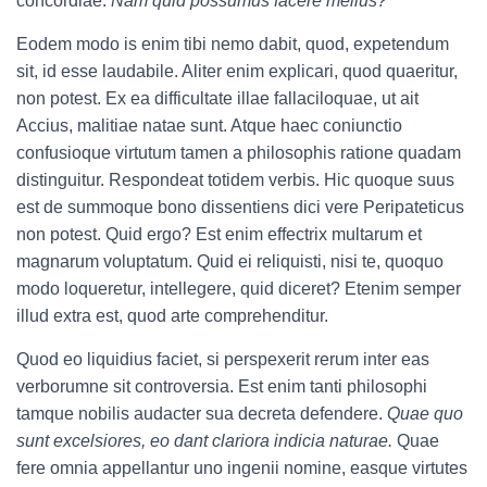
concordiae.
Nam quid possumus facere melius?
Eodem modo is enim tibi nemo dabit, quod, expetendum
sit, id esse laudabile. Aliter enim explicari, quod quaeritur,
non potest. Ex ea difficultate illae fallaciloquae, ut ait
Accius, malitiae natae sunt. Atque haec coniunctio
confusioque virtutum tamen a philosophis ratione quadam
distinguitur. Respondeat totidem verbis. Hic quoque suus
est de summoque bono dissentiens dici vere Peripateticus
non potest. Quid ergo? Est enim effectrix multarum et
magnarum voluptatum. Quid ei reliquisti, nisi te, quoquo
modo loqueretur, intellegere, quid diceret? Etenim semper
illud extra est, quod arte comprehenditur.
Quod eo liquidius faciet, si perspexerit rerum inter eas
verborumne sit controversia. Est enim tanti philosophi
tamque nobilis audacter sua decreta defendere.
Quae quo
sunt excelsiores, eo dant clariora indicia naturae.
Quae
fere omnia appellantur uno ingenii nomine, easque virtutes