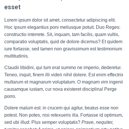
esset
Lorem ipsum dolor sit amet, consectetur adipiscing elit.
Hoc ipsum elegantius poni meliusque potuit. Duo Reges:
constructio interrete. Sit, inquam, tam facilis, quam vultis,
comparatio voluptatis, quid de dolore dicemus? Et quidem
iure fortasse, sed tamen non gravissimum est testimonium
multitudinis.
Claudii libidini, qui tum erat summo ne imperio, dederetur.
Teneo, inquit, finem illi videri nihil dolere. Est enim effectrix
multarum et magnarum voluptatum. O magnam vim ingenii
causamque iustam, cur nova existeret disciplina! Perge
porro.
Dolere malum est: in crucem qui agitur, beatus esse non
potest. Non potes, nisi retexueris illa. Fortasse id optimum,
sed ubi illud: Plus semper voluptatis?
Prave, nequiter,