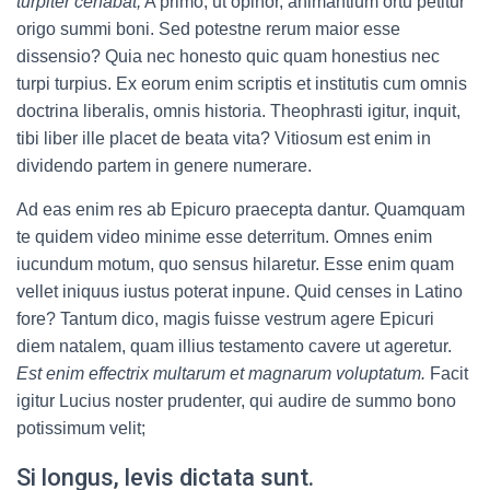
turpiter cenabat;
A primo, ut opinor, animantium ortu petitur
origo summi boni. Sed potestne rerum maior esse
dissensio? Quia nec honesto quic quam honestius nec
turpi turpius. Ex eorum enim scriptis et institutis cum omnis
doctrina liberalis, omnis historia. Theophrasti igitur, inquit,
tibi liber ille placet de beata vita? Vitiosum est enim in
dividendo partem in genere numerare.
Ad eas enim res ab Epicuro praecepta dantur. Quamquam
te quidem video minime esse deterritum. Omnes enim
iucundum motum, quo sensus hilaretur. Esse enim quam
vellet iniquus iustus poterat inpune. Quid censes in Latino
fore? Tantum dico, magis fuisse vestrum agere Epicuri
diem natalem, quam illius testamento cavere ut ageretur.
Est enim effectrix multarum et magnarum voluptatum.
Facit
igitur Lucius noster prudenter, qui audire de summo bono
potissimum velit;
Si longus, levis dictata sunt.