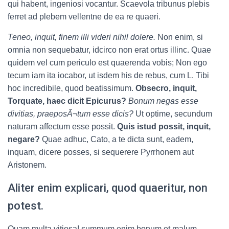
qui habent, ingeniosi vocantur. Scaevola tribunus plebis
ferret ad plebem vellentne de ea re quaeri.
Teneo, inquit, finem illi videri nihil dolere.
Non enim, si
omnia non sequebatur, idcirco non erat ortus illinc. Quae
quidem vel cum periculo est quaerenda vobis; Non ego
tecum iam ita iocabor, ut isdem his de rebus, cum L. Tibi
hoc incredibile, quod beatissimum.
Obsecro, inquit,
Torquate, haec dicit Epicurus?
Bonum negas esse
divitias, praeposÃ¬tum esse dicis?
Ut optime, secundum
naturam affectum esse possit.
Quis istud possit, inquit,
negare?
Quae adhuc, Cato, a te dicta sunt, eadem,
inquam, dicere posses, si sequerere Pyrrhonem aut
Aristonem.
Aliter enim explicari, quod quaeritur, non
potest.
Quam multa vitiosa! summum enim bonum et malum